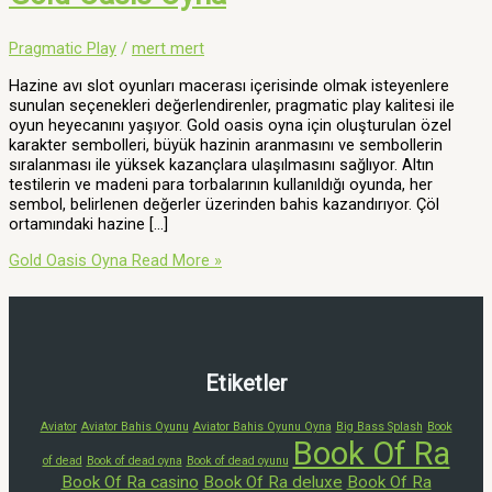
Pragmatic Play
/
mert mert
Hazine avı slot oyunları macerası içerisinde olmak isteyenlere
sunulan seçenekleri değerlendirenler, pragmatic play kalitesi ile
oyun heyecanını yaşıyor. Gold oasis oyna için oluşturulan özel
karakter sembolleri, büyük hazinin aranmasını ve sembollerin
sıralanması ile yüksek kazançlara ulaşılmasını sağlıyor. Altın
testilerin ve madeni para torbalarının kullanıldığı oyunda, her
sembol, belirlenen değerler üzerinden bahis kazandırıyor. Çöl
ortamındaki hazine […]
Gold Oasis Oyna
Read More »
Etiketler
Aviator
Aviator Bahis Oyunu
Aviator Bahis Oyunu Oyna
Big Bass Splash
Book
Book Of Ra
of dead
Book of dead oyna
Book of dead oyunu
Book Of Ra casino
Book Of Ra deluxe
Book Of Ra