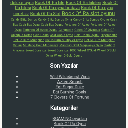
deluxe oyna
Book Of Ra hile
Book Of Ra hileleri
Book Of
Ra hilesi
Book Of Ra oyna bedava
Book Of Ra oyna
Book Of Ra slot oyunu
ücretsiz
Book Of Ra Slot
Candy Blitz Bombs
Candy Blitz Bombs Oyna
Candy Blitz Bombs Oyunu
Cash
Box
Cash Box Oyna
Cash Box Oyunu
Fortunes Of Aztec
Fortunes Of Aztec
Oyna
Fortunes Of Aztec Oyunu
Gangsterz
Gates Of Olympus
Gates Of
Olympus Demo
Gold Oasis
Gold Oasis Oyna
Gold Oasis Oyunu
Hipercasino
Hot To Burn Multiplier
Hot To Burn Multiplier Oyna
Hot To Burn Multiplier
Oyunu
Mustang Gold Megaways
Mustang Gold Megaways Oyna
Starlight
Princess
Sweet Bonanza
Sweet Bonanza 1000
Wheel O’Gold
Wheel O’Gold
Oyna
Wheel O’Gold Oyunu
Son Yazılar
Wild Wildebeest Wins
Aztec Smash
Egt Sugar Duke
Egt Burning Goals
7 Clovers Of Fortune
Kategoriler
BGAMING oyunları
Book Of Ra Oyna