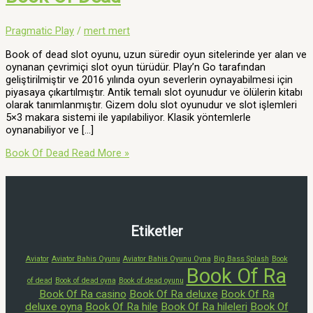
Pragmatic Play
/
mert mert
Book of dead slot oyunu, uzun süredir oyun sitelerinde yer alan ve
oynanan çevrimiçi slot oyun türüdür. Play’n Go tarafından
geliştirilmiştir ve 2016 yılında oyun severlerin oynayabilmesi için
piyasaya çıkartılmıştır. Antik temalı slot oyunudur ve ölülerin kitabı
olarak tanımlanmıştır. Gizem dolu slot oyunudur ve slot işlemleri
5×3 makara sistemi ile yapılabiliyor. Klasik yöntemlerle
oynanabiliyor ve […]
Book Of Dead
Read More »
Etiketler
Aviator
Aviator Bahis Oyunu
Aviator Bahis Oyunu Oyna
Big Bass Splash
Book
Book Of Ra
of dead
Book of dead oyna
Book of dead oyunu
Book Of Ra casino
Book Of Ra deluxe
Book Of Ra
deluxe oyna
Book Of Ra hile
Book Of Ra hileleri
Book Of