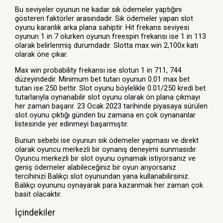
Bu seviyeler oyunun ne kadar sık ödemeler yaptığını
gösteren faktörler arasındadır. Sık ödemeler yapan slot
oyunu karanlık arka plana sahiptir. Hit frekans seviyesi
oyunun 1 in 7 olurken oyunun freespin frekansı ise 1 in 113
olarak belirlenmiş durumdadır. Slotta max win 2,100x katı
olarak öne çıkar.
Max win probability frekansı ise slotun 1 in 711, 744
düzeyindedir. Minimum bet tutarı oyunun 0.01 max bet
tutarı ise 250 bettir. Slot oyunu böylelikle 0.01/250 kredi bet
tutarlarıyla oynanabilir slot oyunu olarak ön plana çıkmayı
her zaman başarır. 23 Ocak 2023 tarihinde piyasaya sürülen
slot oyunu çıktığı günden bu zamana en çok oynananlar
listesinde yer edinmeyi başarmıştır.
Bunun sebebi ise oyunun sık ödemeler yapması ve direkt
olarak oyuncu merkezli bir oynanış deneyimi sunmasıdır.
Oyuncu merkezli bir slot oyunu oynamak istiyorsanız ve
geniş ödemeler alabileceğiniz bir oyun arıyorsanız
tercihinizi Balıkçı slot oyunundan yana kullanabilirsiniz.
Balıkçı oyununu oynayarak para kazanmak her zaman çok
basit olacaktır.
İçindekiler