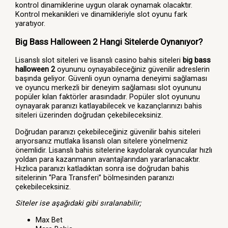
kontrol dinamiklerine uygun olarak oynamak olacaktır.
Kontrol mekanikleri ve dinamikleriyle slot oyunu fark
yaratıyor.
Big Bass Halloween 2 Hangi Sitelerde Oynanıyor?
Lisanslı slot siteleri ve lisanslı casino bahis siteleri
big bass
halloween 2
oyununu oynayabileceğiniz güvenilir adreslerin
başında geliyor. Güvenli oyun oynama deneyimi sağlaması
ve oyuncu merkezli bir deneyim sağlaması slot oyununu
popüler kılan faktörler arasındadır. Popüler slot oyununu
oynayarak paranızı katlayabilecek ve kazançlarınızı bahis
siteleri üzerinden doğrudan çekebileceksiniz.
Doğrudan paranızı çekebileceğiniz güvenilir bahis siteleri
arıyorsanız mutlaka lisanslı olan sitelere yönelmeniz
önemlidir. Lisanslı bahis sitelerine kaydolarak oyuncular hızlı
yoldan para kazanmanın avantajlarından yararlanacaktır.
Hızlıca paranızı katladıktan sonra ise doğrudan bahis
sitelerinin ‘’Para Transferi’’ bölmesinden paranızı
çekebileceksiniz.
Siteler ise aşağıdaki gibi sıralanabilir;
Max Bet