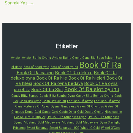
Sonraki Yazı
→
Etiketler
Aviator
Aviator Bahis Oyunu
Aviator Bahis Oyunu Oyna
Big Bass Splash
Book
Book Of Ra
of dead
Book of dead oyna
Book of dead oyunu
Book Of Ra casino
Book Of Ra deluxe
Book Of Ra
deluxe oyna
Book Of Ra hile
Book Of Ra hileleri
Book Of
Ra hilesi
Book Of Ra oyna bedava
Book Of Ra oyna
Book Of Ra slot oyunu
ücretsiz
Book Of Ra Slot
Candy Blitz Bombs
Candy Blitz Bombs Oyna
Candy Blitz Bombs Oyunu
Cash
Box
Cash Box Oyna
Cash Box Oyunu
Fortunes Of Aztec
Fortunes Of Aztec
Oyna
Fortunes Of Aztec Oyunu
Gangsterz
Gates Of Olympus
Gates Of
Olympus Demo
Gold Oasis
Gold Oasis Oyna
Gold Oasis Oyunu
Hipercasino
Hot To Burn Multiplier
Hot To Burn Multiplier Oyna
Hot To Burn Multiplier
Oyunu
Mustang Gold Megaways
Mustang Gold Megaways Oyna
Starlight
Princess
Sweet Bonanza
Sweet Bonanza 1000
Wheel O’Gold
Wheel O’Gold