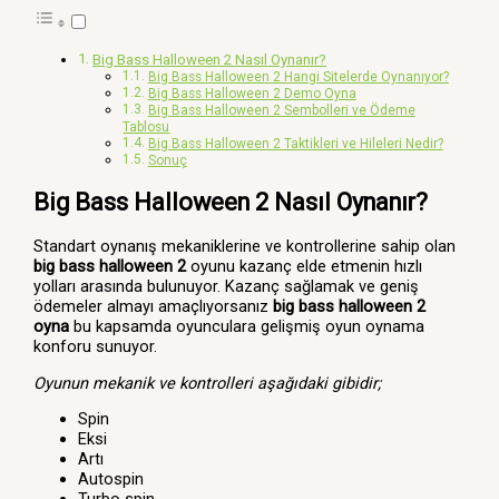
Big Bass Halloween 2 Nasıl Oynanır?
Big Bass Halloween 2 Hangi Sitelerde Oynanıyor?
Big Bass Halloween 2 Demo Oyna
Big Bass Halloween 2 Sembolleri ve Ödeme
Tablosu
Big Bass Halloween 2 Taktikleri ve Hileleri Nedir?
Sonuç
Big Bass Halloween 2 Nasıl Oynanır?
Standart oynanış mekaniklerine ve kontrollerine sahip olan
big bass halloween 2
oyunu kazanç elde etmenin hızlı
yolları arasında bulunuyor. Kazanç sağlamak ve geniş
ödemeler almayı amaçlıyorsanız
big bass halloween 2
oyna
bu kapsamda oyunculara gelişmiş oyun oynama
konforu sunuyor.
Oyunun mekanik ve kontrolleri aşağıdaki gibidir;
Spin
Eksi
Artı
Autospin