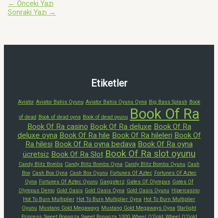
←
Önceki Yazı
Sonraki Yazı
→
Etiketler
Aviator
Aviator Bahis Oyunu
Aviator Bahis Oyunu Oyna
Big Bass Splash
Book
Book Of Ra
of dead
Book of dead oyna
Book of dead oyunu
Book Of Ra casino
Book Of Ra deluxe
Book Of Ra
deluxe oyna
Book Of Ra hile
Book Of Ra hileleri
Book Of
Ra hilesi
Book Of Ra oyna bedava
Book Of Ra oyna
Book Of Ra slot oyunu
ücretsiz
Book Of Ra Slot
Candy Blitz Bombs
Candy Blitz Bombs Oyna
Candy Blitz Bombs Oyunu
Cash
Box
Cash Box Oyna
Cash Box Oyunu
Fortunes Of Aztec
Fortunes Of Aztec
Oyna
Fortunes Of Aztec Oyunu
Gangsterz
Gates Of Olympus
Gates Of
Olympus Demo
Gold Oasis
Gold Oasis Oyna
Gold Oasis Oyunu
Hipercasino
Hot To Burn Multiplier
Hot To Burn Multiplier Oyna
Hot To Burn Multiplier
Oyunu
Mustang Gold Megaways
Mustang Gold Megaways Oyna
Starlight
Princess
Sweet Bonanza
Sweet Bonanza 1000
Wheel O’Gold
Wheel O’Gold