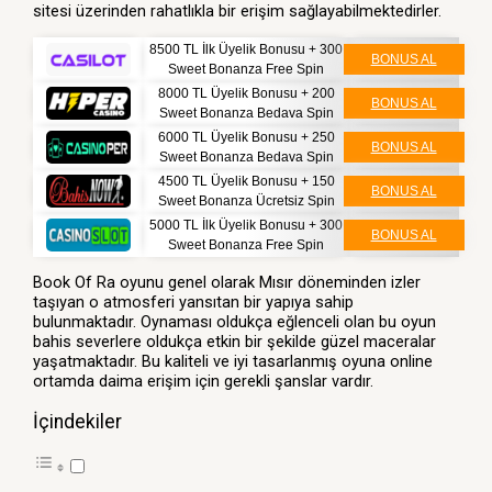
sitesi üzerinden rahatlıkla bir erişim sağlayabilmektedirler.
8500 TL İlk Üyelik Bonusu + 300
BONUS AL
Sweet Bonanza Free Spin
8000 TL Üyelik Bonusu + 200
BONUS AL
Sweet Bonanza Bedava Spin
6000 TL Üyelik Bonusu + 250
BONUS AL
Sweet Bonanza Bedava Spin
4500 TL Üyelik Bonusu + 150
BONUS AL
Sweet Bonanza Ücretsiz Spin
5000 TL İlk Üyelik Bonusu + 300
BONUS AL
Sweet Bonanza Free Spin
Book Of Ra oyunu genel olarak Mısır döneminden izler
taşıyan o atmosferi yansıtan bir yapıya sahip
bulunmaktadır. Oynaması oldukça eğlenceli olan bu oyun
bahis severlere oldukça etkin bir şekilde güzel maceralar
yaşatmaktadır. Bu kaliteli ve iyi tasarlanmış oyuna online
ortamda daima erişim için gerekli şanslar vardır.
İçindekiler