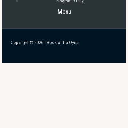
Pragmatic Play
Menu
Copyright © 2026 | Book of Ra Oyna