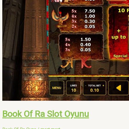
Book Of Ra Slot Oyunu