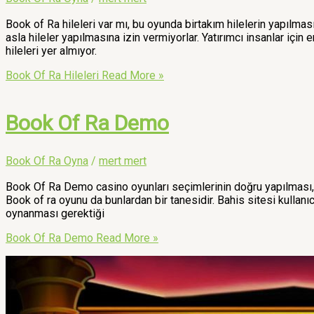
Book of Ra hileleri var mı, bu oyunda birtakım hilelerin yapılmasın
asla hileler yapılmasına izin vermiyorlar. Yatırımcı insanlar iç
hileleri yer almıyor.
Book Of Ra Hileleri
Read More »
Book Of Ra Demo
Book Of Ra Oyna
/
mert mert
Book Of Ra Demo casino oyunları seçimlerinin doğru yapılması, 
Book of ra oyunu da bunlardan bir tanesidir. Bahis sitesi kullanı
oynanması gerektiği
Book Of Ra Demo
Read More »