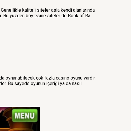
Genellikle kaliteli siteler asla kendi alanlarında
lar. Bu yüzden böylesine siteler de Book of Ra
da oynanabilecek çok fazla casino oyunu vardır.
rler. Bu sayede oyunun içeriği ya da nasıl