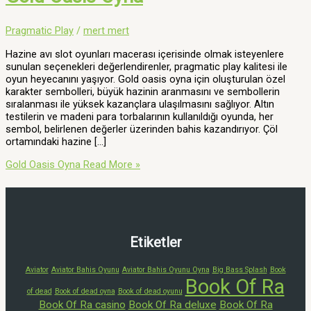
Pragmatic Play
/
mert mert
Hazine avı slot oyunları macerası içerisinde olmak isteyenlere
sunulan seçenekleri değerlendirenler, pragmatic play kalitesi ile
oyun heyecanını yaşıyor. Gold oasis oyna için oluşturulan özel
karakter sembolleri, büyük hazinin aranmasını ve sembollerin
sıralanması ile yüksek kazançlara ulaşılmasını sağlıyor. Altın
testilerin ve madeni para torbalarının kullanıldığı oyunda, her
sembol, belirlenen değerler üzerinden bahis kazandırıyor. Çöl
ortamındaki hazine […]
Gold Oasis Oyna
Read More »
Etiketler
Aviator
Aviator Bahis Oyunu
Aviator Bahis Oyunu Oyna
Big Bass Splash
Book
Book Of Ra
of dead
Book of dead oyna
Book of dead oyunu
Book Of Ra casino
Book Of Ra deluxe
Book Of Ra