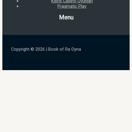
Kıbrıs Casino Oyunları
Pragmatic Play
Menu
Copyright © 2026 | Book of Ra Oyna