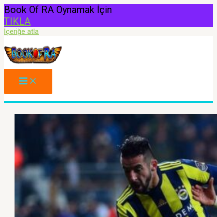
Book Of RA Oynamak İçin
TIKLA
İçeriğe atla