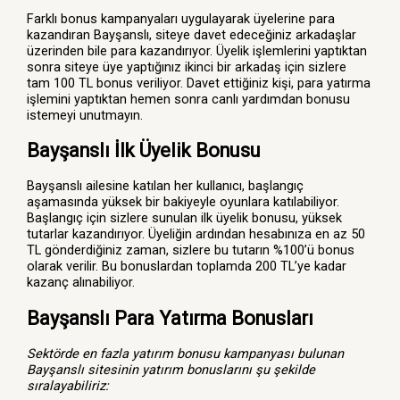
Farklı bonus kampanyaları uygulayarak üyelerine para
kazandıran Bayşanslı, siteye davet edeceğiniz arkadaşlar
üzerinden bile para kazandırıyor. Üyelik işlemlerini yaptıktan
sonra siteye üye yaptığınız ikinci bir arkadaş için sizlere
tam 100 TL bonus veriliyor. Davet ettiğiniz kişi, para yatırma
işlemini yaptıktan hemen sonra canlı yardımdan bonusu
istemeyi unutmayın.
Bayşanslı İlk Üyelik Bonusu
Bayşanslı ailesine katılan her kullanıcı, başlangıç
aşamasında yüksek bir bakiyeyle oyunlara katılabiliyor.
Başlangıç için sizlere sunulan ilk üyelik bonusu, yüksek
tutarlar kazandırıyor. Üyeliğin ardından hesabınıza en az 50
TL gönderdiğiniz zaman, sizlere bu tutarın %100’ü bonus
olarak verilir. Bu bonuslardan toplamda 200 TL’ye kadar
kazanç alınabiliyor.
Bayşanslı Para Yatırma Bonusları
Sektörde en fazla yatırım bonusu kampanyası bulunan
Bayşanslı sitesinin yatırım bonuslarını şu şekilde
sıralayabiliriz: