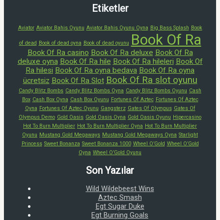
Etiketler
Aviator
Aviator Bahis Oyunu
Aviator Bahis Oyunu Oyna
Big Bass Splash
Book
Book Of Ra
of dead
Book of dead oyna
Book of dead oyunu
Book Of Ra casino
Book Of Ra deluxe
Book Of Ra
deluxe oyna
Book Of Ra hile
Book Of Ra hileleri
Book Of
Ra hilesi
Book Of Ra oyna bedava
Book Of Ra oyna
Book Of Ra slot oyunu
ücretsiz
Book Of Ra Slot
Candy Blitz Bombs
Candy Blitz Bombs Oyna
Candy Blitz Bombs Oyunu
Cash
Box
Cash Box Oyna
Cash Box Oyunu
Fortunes Of Aztec
Fortunes Of Aztec
Oyna
Fortunes Of Aztec Oyunu
Gangsterz
Gates Of Olympus
Gates Of
Olympus Demo
Gold Oasis
Gold Oasis Oyna
Gold Oasis Oyunu
Hipercasino
Hot To Burn Multiplier
Hot To Burn Multiplier Oyna
Hot To Burn Multiplier
Oyunu
Mustang Gold Megaways
Mustang Gold Megaways Oyna
Starlight
Princess
Sweet Bonanza
Sweet Bonanza 1000
Wheel O’Gold
Wheel O’Gold
Oyna
Wheel O’Gold Oyunu
Son Yazılar
Wild Wildebeest Wins
Aztec Smash
Egt Sugar Duke
Egt Burning Goals